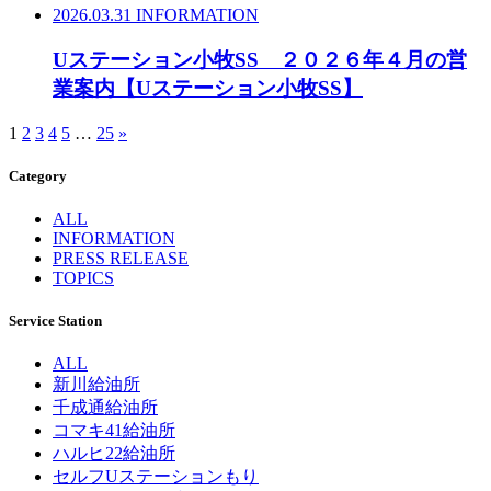
2026.03.31
INFORMATION
Uステーション小牧SS ２０２６年４月の営
業案内【Uステーション小牧SS】
1
2
3
4
5
…
25
»
Category
ALL
INFORMATION
PRESS RELEASE
TOPICS
Service Station
ALL
新川給油所
千成通給油所
コマキ41給油所
ハルヒ22給油所
セルフUステーションもり