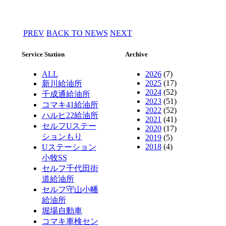
PREV
BACK TO NEWS
NEXT
Service Station
Archive
ALL
2026
(7)
2025
(17)
新川給油所
2024
(52)
千成通給油所
2023
(51)
コマキ41給油所
2022
(52)
ハルヒ22給油所
2021
(41)
セルフUステー
2020
(17)
ションもり
2019
(5)
2018
(4)
Uステーション
小牧SS
セルフ千代田街
道給油所
セルフ守山小幡
給油所
堀場自動車
コマキ車検セン