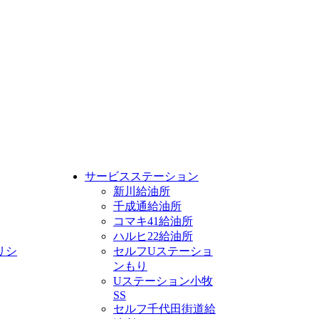
サービスステーション
新川給油所
千成通給油所
コマキ41給油所
ハルヒ22給油所
リシ
セルフUステーショ
ンもり
Uステーション小牧
SS
セルフ千代田街道給