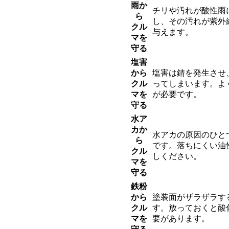
雨か
チリや汚れが酸性雨
ら
し、その汚れが紫外
クル
与えます。
マを
守る
塩害
から
塩害は錆を発生させ
クル
ってしまいます。よ
マを
が必要です。
守る
水ア
カか
水アカの原因のひと
ら
です。落ちにくい油
クル
しください。
マを
守る
鉄粉
から
塗装面がザラザラす
クル
す。放っておくと酸
マを
要があります。