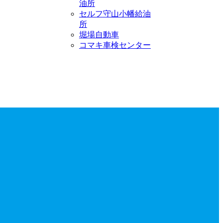
油所
セルフ守山小幡給油
所
堀場自動車
コマキ車検センター