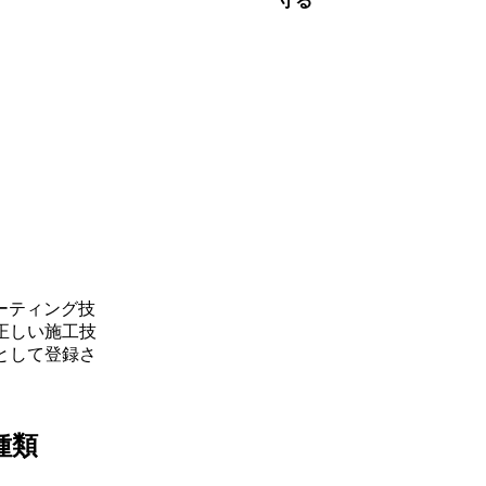
守る
コーティング技
正しい施工技
として登録さ
種類