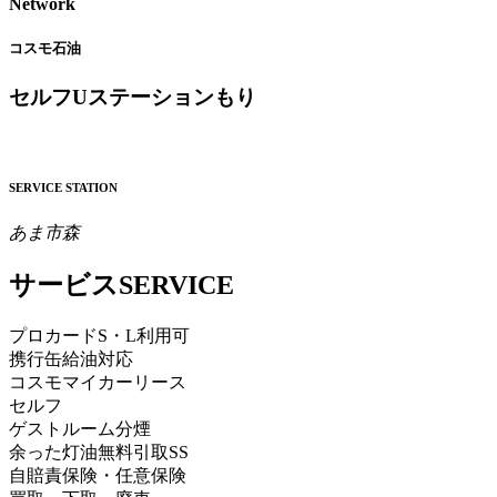
Network
コスモ石油
セルフUステーションもり
SERVICE STATION
あま市森
サービス
SERVICE
プロカードS・L利用可
携行缶給油対応
コスモマイカーリース
セルフ
ゲストルーム分煙
余った灯油無料引取SS
自賠責保険・任意保険