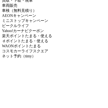
買取・下取・廃車
車両販売
車検（無料見積り）
AEONキャンペーン
ミニストップキャンペーン
ビークルライフ
Yahoo!カーナビクーポン
楽天ポイントたまる・使える
ｄポイントたまる・使える
WAONポイントたまる
コスモカーライフスクエア
ネット予約（timy）