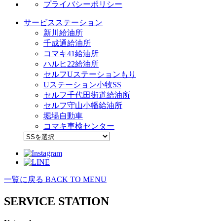
プライバシーポリシー
サービスステーション
新川給油所
千成通給油所
コマキ41給油所
ハルヒ22給油所
セルフUステーションもり
Uステーション小牧SS
セルフ千代田街道給油所
セルフ守山小幡給油所
堀場自動車
コマキ車検センター
一覧に戻る
BACK TO MENU
SERVICE STATION