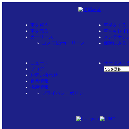
一覧に戻る
BACK TO MENU
SERVICE STATION
車を買う
車検をする
Network
車を売る
車をキレイ
カーリース
メンテナン
コスモMyカーリース
保険に入る
コスモ石油
ニュース
サービスス
ブログ
セルフ千代田街道給油所
お問い合わせ
企業情報
採用情報
SERVICE STATION
プライバシーポリシ
名古屋市守山区
ー
サービス
SERVICE