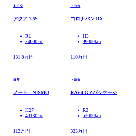
トヨタ
トヨタ
アクア 1.5S
コロナバン DX
R1
H3
34000km
99000km
131.8
万円
110
万円
日産
トヨタ
ノート NISMO
RAV4 G Zパッケージ
H27
R3
49130km
52000km
113
万円
333
万円