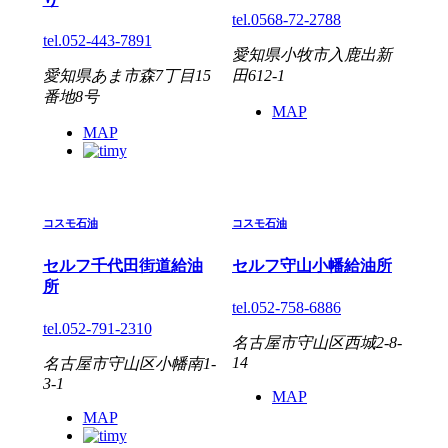
tel.0568-72-2788
tel.052-443-7891
愛知県小牧市入鹿出新
愛知県あま市森7丁目15
田612-1
番地8号
MAP
MAP
コスモ石油
コスモ石油
セルフ千代田街道給油
セルフ守山小幡給油所
所
tel.052-758-6886
tel.052-791-2310
名古屋市守山区西城2-8-
14
名古屋市守山区小幡南1-
3-1
MAP
MAP