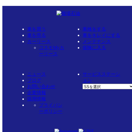
ブログ
Blog
車を買う
車検をする
車を売る
車をキレイにする
2023.10.04
BLOG
カーリース
メンテナンス
コスモMyカ
保険に入る
秋休み ミーティング後編【コ
ーリース
マキ車検センター】
前回のあらすじ ブルーバード系統最高（４７５
ニュース
サービスステーシ
の車はシルフィです）
ブログ
ョン
お問い合わせ
企業情報
採用情報
プライバシ
ミーティングの途中ですがお昼ご飯の時間です。
ーポリシー
サーモン丼をいただきます。