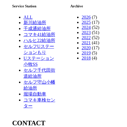
Service Station
Archive
ALL
2026
(7)
2025
(17)
新川給油所
2024
(52)
千成通給油所
2023
(51)
コマキ41給油所
2022
(52)
ハルヒ22給油所
2021
(41)
セルフUステー
2020
(17)
ションもり
2019
(5)
2018
(4)
Uステーション
小牧SS
セルフ千代田街
道給油所
セルフ守山小幡
給油所
堀場自動車
コマキ車検セン
ター
CONTACT