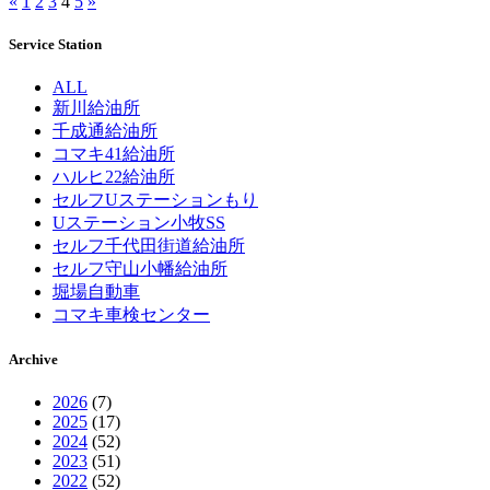
«
1
2
3
4
5
»
Service Station
ALL
新川給油所
千成通給油所
コマキ41給油所
ハルヒ22給油所
セルフUステーションもり
Uステーション小牧SS
セルフ千代田街道給油所
セルフ守山小幡給油所
堀場自動車
コマキ車検センター
Archive
2026
(7)
2025
(17)
2024
(52)
2023
(51)
2022
(52)