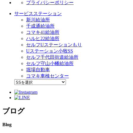
プライバシーポリシー
サービスステーション
新川給油所
千成通給油所
コマキ41給油所
ハルヒ22給油所
セルフUステーションもり
Uステーション小牧SS
セルフ千代田街道給油所
セルフ守山小幡給油所
堀場自動車
コマキ車検センター
ブログ
Blog